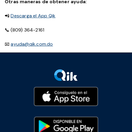
Otras maneras de obtener ayuda:
📲
Descarga el App Qik
📞 (809) 364-2161
📧
ayuda@qik.com.do